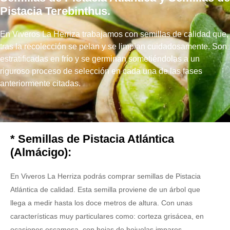
Pistacia Terebinthus.
En Viveros La Herriza trabajamos con semillas de calidad que,
tras la recolección se pelan y se
limpian cuidadosamente. Son
estratificadas en frío y se germinan sometiéndolas a un
riguroso
proceso de selección en cada una de las fases
anteriormente citadas.
* Semillas de Pistacia Atlántica
(Almácigo):
En Viveros La Herriza podrás comprar semillas de Pistacia
Atlántica de calidad. Esta semilla proviene de un árbol que
llega a medir hasta los doce metros de altura. Con unas
características muy particulares como: corteza grisácea, en
ocasiones escamosa, con hojas de hojuelas impares,