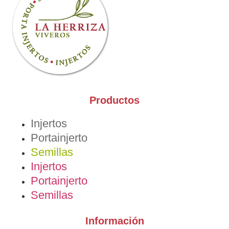
se
pueden
elegir
en
la
página
de
producto
Productos
Injertos
Portainjerto
Semillas
Injertos
Portainjerto
Semillas
Información