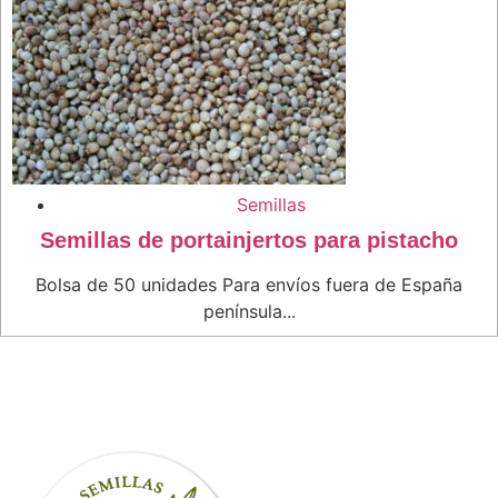
Semillas
Semillas de portainjertos para pistacho
Bolsa de 50 unidades Para envíos fuera de España
península...
Este
producto
tiene
múltiples
variantes.
Las
opciones