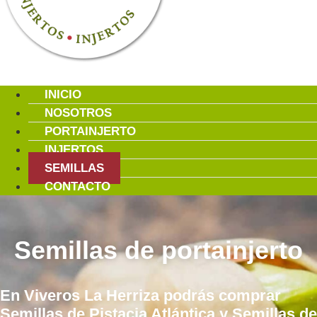
INICIO
NOSOTROS
PORTAINJERTO
INJERTOS
SEMILLAS
CONTACTO
Semillas de portainjerto
En Viveros La Herriza podrás comprar
Semillas de Pistacia Atlántica y Semillas de