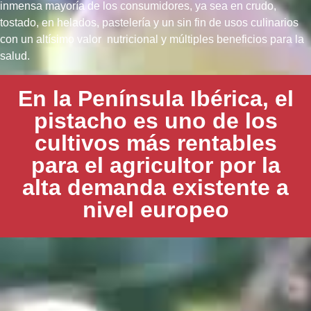
inmensa mayoría de los consumidores, ya sea en crudo,
tostado, en helados, pastelería y un sin fin de usos culinarios
con un altísimo valor nutricional y múltiples beneficios para la
salud.
En la Península Ibérica, el
pistacho es uno de los
cultivos más rentables
para el agricultor por la
alta demanda existente a
nivel europeo